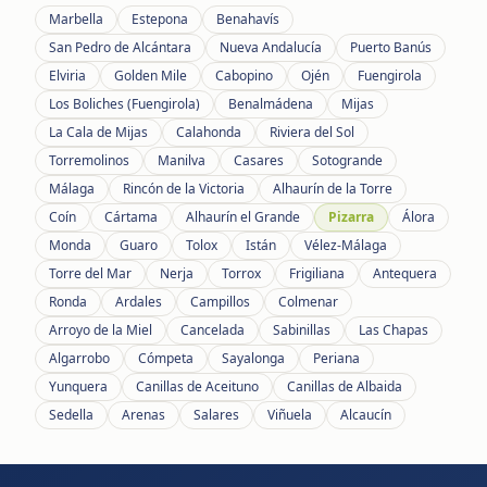
Marbella
Estepona
Benahavís
San Pedro de Alcántara
Nueva Andalucía
Puerto Banús
Elviria
Golden Mile
Cabopino
Ojén
Fuengirola
Los Boliches (Fuengirola)
Benalmádena
Mijas
La Cala de Mijas
Calahonda
Riviera del Sol
Torremolinos
Manilva
Casares
Sotogrande
Málaga
Rincón de la Victoria
Alhaurín de la Torre
Coín
Cártama
Alhaurín el Grande
Pizarra
Álora
Monda
Guaro
Tolox
Istán
Vélez-Málaga
Torre del Mar
Nerja
Torrox
Frigiliana
Antequera
Ronda
Ardales
Campillos
Colmenar
Arroyo de la Miel
Cancelada
Sabinillas
Las Chapas
Algarrobo
Cómpeta
Sayalonga
Periana
Yunquera
Canillas de Aceituno
Canillas de Albaida
Sedella
Arenas
Salares
Viñuela
Alcaucín