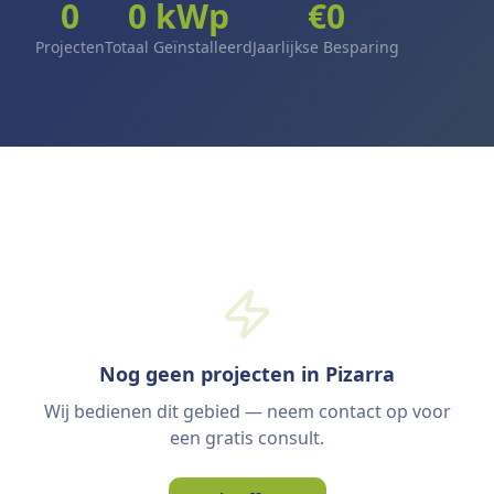
0
0
kWp
€
0
Projecten
Totaal Geïnstalleerd
Jaarlijkse Besparing
Nog geen projecten in Pizarra
Wij bedienen dit gebied — neem contact op voor
een gratis consult.