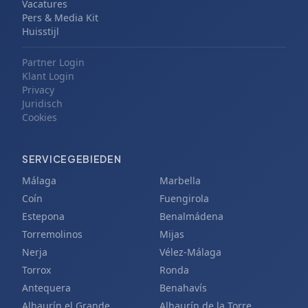
Vacatures
Pers & Media Kit
Huisstijl
Partner Login
Klant Login
Privacy
Juridisch
Cookies
SERVICEGEBIEDEN
Málaga
Marbella
Coín
Fuengirola
Estepona
Benalmádena
Torremolinos
Mijas
Nerja
Vélez-Málaga
Torrox
Ronda
Antequera
Benahavís
Alhaurín el Grande
Alhaurín de la Torre