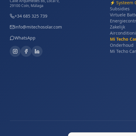
Calle Arquímedes 86, Local 9,
⚡
Systeem 
29100 Coín, Málaga
Subsidies
Virtuele Batt
+34 685 325 739
Energiecont
info@mitechosolar.com
Zakelijk
Aircondition
WhatsApp
Mi Techo Ca
Onderhoud
Mi Techo Ca