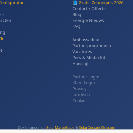
Configurator
📘
Gratis Zonnegids 2026
Contact / Offerte
erij
Blog
racten
Energie Nieuws
FAQ
ing
re
Ambassadeur
Partnerprogramma
re
Vacatures
Pers & Media Kit
Huisstijl
Partner Login
Klant Login
Privacy
Juridisch
Cookies
Ook te vinden op
SolarMarbella.es
&
SolarCostadelSol.com