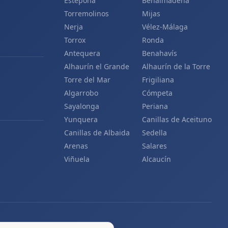
Estepona
Benalmádena
Torremolinos
Mijas
Nerja
Vélez-Málaga
Torrox
Ronda
Antequera
Benahavís
Alhaurín el Grande
Alhaurín de la Torre
Torre del Mar
Frigiliana
Algarrobo
Cómpeta
Sayalonga
Periana
Yunquera
Canillas de Aceituno
Canillas de Albaida
Sedella
Arenas
Salares
Viñuela
Alcaucín