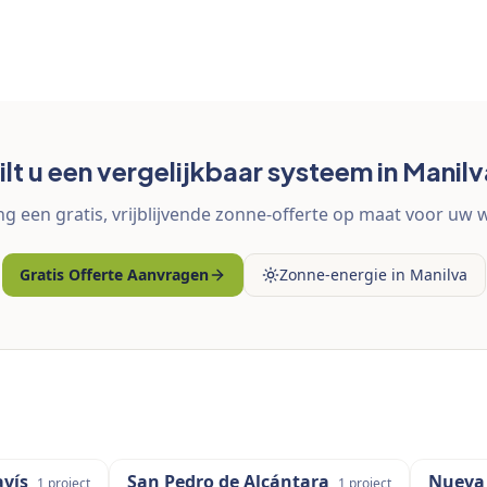
lt u een vergelijkbaar systeem in Manil
g een gratis, vrijblijvende zonne-offerte op maat voor uw 
Gratis Offerte Aanvragen
Zonne-energie in Manilva
vís
San Pedro de Alcántara
Nueva
1
project
1
project