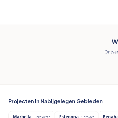
Wi
Ontvan
Projecten in Nabijgelegen Gebieden
Marbella
Estepona
Benaha
3
projecten
1
project