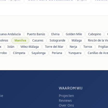
ueva Andalucía
Puerto Banús
Elviria
Golden Mile
Cabopino
olinos
Manilva
Casares
Sotogrande
Málaga
Rincón de la Vi
x
Istán
Vélez-Málaga
Torre del Mar
Nerja
Torrox
Frigili
rrobo
Cómpeta
Sayalonga
Periana
Yunquera
Canillas de Ac
WAAROM WIJ
ie
Projecten
Reviews
Over Ons