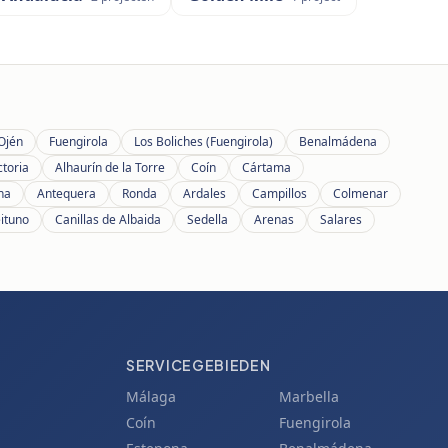
Ojén
Fuengirola
Los Boliches (Fuengirola)
Benalmádena
ctoria
Alhaurín de la Torre
Coín
Cártama
ana
Antequera
Ronda
Ardales
Campillos
Colmenar
eituno
Canillas de Albaida
Sedella
Arenas
Salares
SERVICEGEBIEDEN
Málaga
Marbella
Coín
Fuengirola