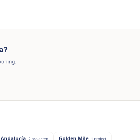
va?
woning.
 Andalucía
Golden Mile
2
projecten
1
project