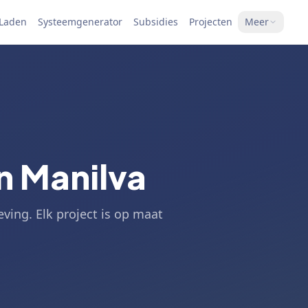
 Laden
Systeemgenerator
Subsidies
Projecten
Meer
n Manilva
ving. Elk project is op maat