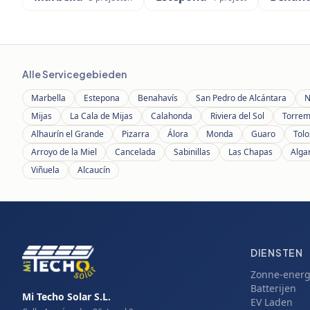
Alle Servicegebieden
Marbella
Estepona
Benahavís
San Pedro de Alcántara
N
Mijas
La Cala de Mijas
Calahonda
Riviera del Sol
Torrem
Alhaurín el Grande
Pizarra
Álora
Monda
Guaro
Tolo
Arroyo de la Miel
Cancelada
Sabinillas
Las Chapas
Alga
Viñuela
Alcaucín
DIENSTEN
Zonne-energ
Batterijen
Mi Techo Solar S.L.
EV Laden