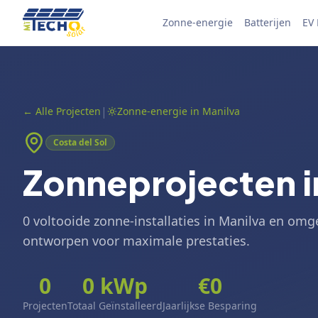
Skip to content
Zonne-energie
Batterijen
EV
|
←
Alle Projecten
Zonne-energie in Manilva
Costa del Sol
Zonneprojecten i
0 voltooide zonne-installaties in Manilva en omge
ontworpen voor maximale prestaties.
0
0
kWp
€
0
Projecten
Totaal Geïnstalleerd
Jaarlijkse Besparing