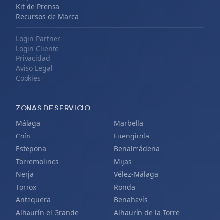
Kit de Prensa
Recursos de Marca
Login Partner
Login Cliente
Privacidad
Aviso Legal
Cookies
ZONAS DE SERVICIO
Málaga
Marbella
Coín
Fuengirola
Estepona
Benalmádena
Torremolinos
Mijas
Nerja
Vélez-Málaga
Torrox
Ronda
Antequera
Benahavís
Alhaurín el Grande
Alhaurín de la Torre