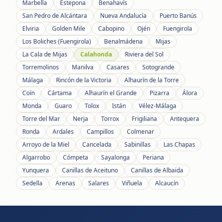
Marbella
Estepona
Benahavís
San Pedro de Alcántara
Nueva Andalucía
Puerto Banús
Elviria
Golden Mile
Cabopino
Ojén
Fuengirola
Los Boliches (Fuengirola)
Benalmádena
Mijas
La Cala de Mijas
Calahonda
Riviera del Sol
Torremolinos
Manilva
Casares
Sotogrande
Málaga
Rincón de la Victoria
Alhaurín de la Torre
Coín
Cártama
Alhaurín el Grande
Pizarra
Álora
Monda
Guaro
Tolox
Istán
Vélez-Málaga
Torre del Mar
Nerja
Torrox
Frigiliana
Antequera
Ronda
Ardales
Campillos
Colmenar
Arroyo de la Miel
Cancelada
Sabinillas
Las Chapas
Algarrobo
Cómpeta
Sayalonga
Periana
Yunquera
Canillas de Aceituno
Canillas de Albaida
Sedella
Arenas
Salares
Viñuela
Alcaucín