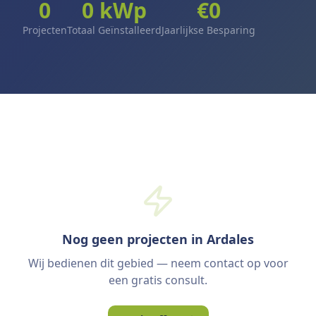
0
0
kWp
€
0
Projecten
Totaal Geïnstalleerd
Jaarlijkse Besparing
Nog geen projecten in Ardales
Wij bedienen dit gebied — neem contact op voor
een gratis consult.