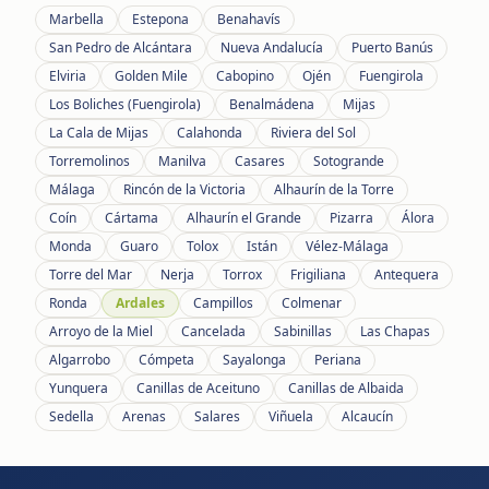
Marbella
Estepona
Benahavís
San Pedro de Alcántara
Nueva Andalucía
Puerto Banús
Elviria
Golden Mile
Cabopino
Ojén
Fuengirola
Los Boliches (Fuengirola)
Benalmádena
Mijas
La Cala de Mijas
Calahonda
Riviera del Sol
Torremolinos
Manilva
Casares
Sotogrande
Málaga
Rincón de la Victoria
Alhaurín de la Torre
Coín
Cártama
Alhaurín el Grande
Pizarra
Álora
Monda
Guaro
Tolox
Istán
Vélez-Málaga
Torre del Mar
Nerja
Torrox
Frigiliana
Antequera
Ronda
Ardales
Campillos
Colmenar
Arroyo de la Miel
Cancelada
Sabinillas
Las Chapas
Algarrobo
Cómpeta
Sayalonga
Periana
Yunquera
Canillas de Aceituno
Canillas de Albaida
Sedella
Arenas
Salares
Viñuela
Alcaucín