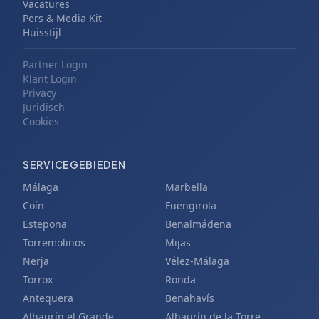
Vacatures
Pers & Media Kit
Huisstijl
Partner Login
Klant Login
Privacy
Juridisch
Cookies
SERVICEGEBIEDEN
Málaga
Marbella
Coín
Fuengirola
Estepona
Benalmádena
Torremolinos
Mijas
Nerja
Vélez-Málaga
Torrox
Ronda
Antequera
Benahavís
Alhaurín el Grande
Alhaurín de la Torre