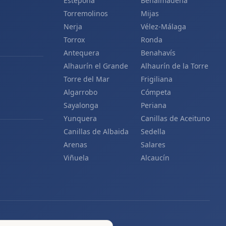
Estepona
Benalmádena
Torremolinos
Mijas
Nerja
Vélez-Málaga
Torrox
Ronda
Antequera
Benahavís
Alhaurín el Grande
Alhaurín de la Torre
Torre del Mar
Frigiliana
Algarrobo
Cómpeta
Sayalonga
Periana
Yunquera
Canillas de Aceituno
Canillas de Albaida
Sedella
Arenas
Salares
Viñuela
Alcaucín