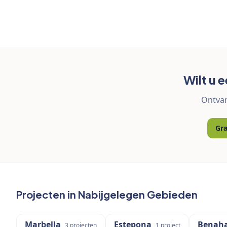
Wilt u 
Ontvan
Gra
Projecten in Nabijgelegen Gebieden
Marbella
Estepona
Benaha
3
projecten
1
project