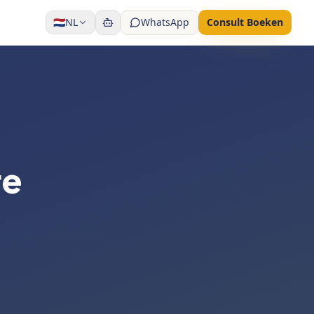
🇳🇱
NL
WhatsApp
Consult Boeken
re