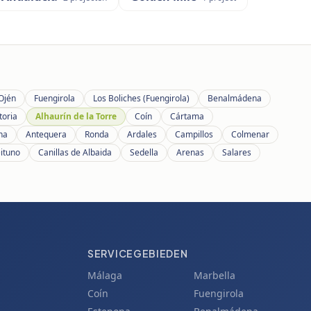
Ojén
Fuengirola
Los Boliches (Fuengirola)
Benalmádena
toria
Alhaurín de la Torre
Coín
Cártama
ana
Antequera
Ronda
Ardales
Campillos
Colmenar
eituno
Canillas de Albaida
Sedella
Arenas
Salares
SERVICEGEBIEDEN
Málaga
Marbella
Coín
Fuengirola