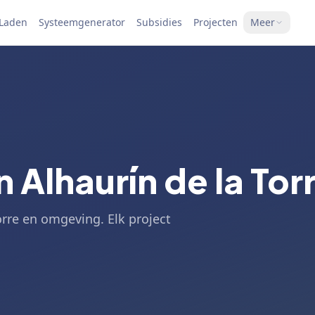
 Laden
Systeemgenerator
Subsidies
Projecten
Meer
 Alhaurín de la Tor
Torre en omgeving. Elk project