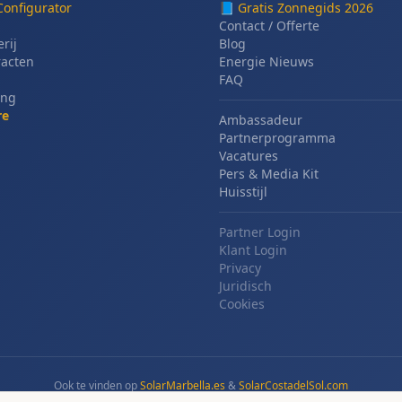
Configurator
📘
Gratis Zonnegids 2026
Contact / Offerte
erij
Blog
racten
Energie Nieuws
FAQ
ing
re
Ambassadeur
Partnerprogramma
Vacatures
Pers & Media Kit
Huisstijl
Partner Login
Klant Login
Privacy
Juridisch
Cookies
Ook te vinden op
SolarMarbella.es
&
SolarCostadelSol.com