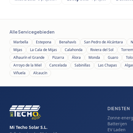
Alle Servicegebieden
Marbella
Estepona
Benahavís
San Pedro de Alcántara
N
Mijas
La Cala de Mijas
Calahonda
Riviera del Sol
Torrem
Alhaurín el Grande
Pizarra
Álora
Monda
Guaro
Tolo
Arroyo de la Miel
Cancelada
Sabinillas
Las Chapas
Alga
Viñuela
Alcaucín
DIENSTEN
Zonne-energ
Batterijen
Mi Techo Solar S.L.
EV Laden