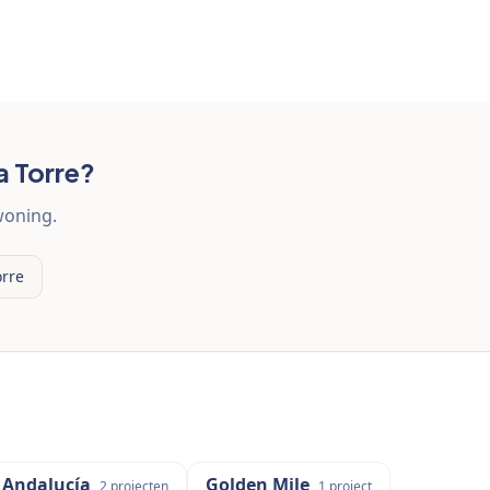
a Torre?
woning.
orre
 Andalucía
Golden Mile
2
projecten
1
project