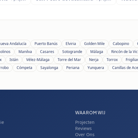
ueva Andalucía
Puerto Banús
Elviria
Golden Mile
Cabopino
olinos
Manilva
Casares
Sotogrande
Málaga
Rincón de la Vic
x
Istán
Vélez-Málaga
Torre del Mar
Nerja
Torrox
Frigili
rrobo
Cómpeta
Sayalonga
Periana
Yunquera
Canillas de Ac
WAAROM WIJ
ie
Projecten
Reviews
Over Ons