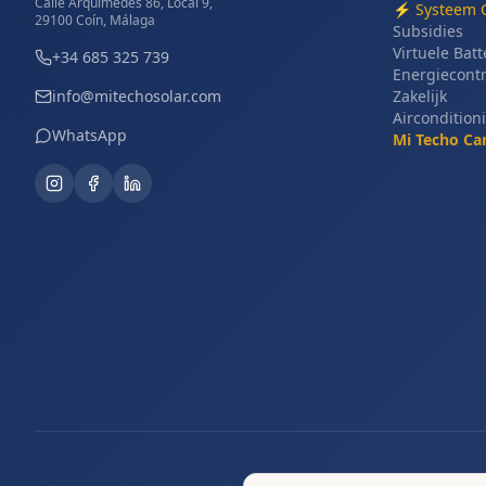
Calle Arquímedes 86, Local 9,
⚡
Systeem 
29100 Coín, Málaga
Subsidies
Virtuele Batt
+34 685 325 739
Energiecont
info@mitechosolar.com
Zakelijk
Aircondition
WhatsApp
Mi Techo Ca