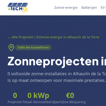
Skip to content
Zonne-energie
Batterijen
EV
|
←
Alle Projecten
Zonne-energie in Alhaurín de la Torre
Valle del Guadalhorce
Zonneprojecten in
0 voltooide zonne-installaties in Alhaurín de la 
is op maat ontworpen voor maximale prestaties.
0
0
kWp
€
0
Projecten
Totaal Geïnstalleerd
Jaarlijkse Besparing