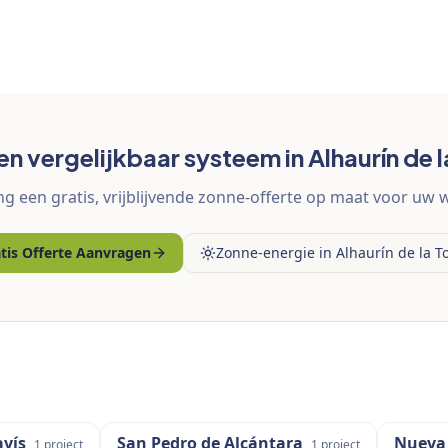
een vergelijkbaar systeem in Alhaurín de l
g een gratis, vrijblijvende zonne-offerte op maat voor uw 
tis Offerte Aanvragen
Zonne-energie in Alhaurín de la T
vís
San Pedro de Alcántara
Nueva
1
project
1
project