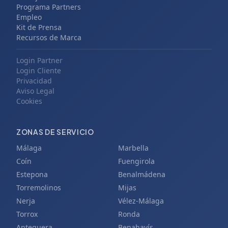
Programa Partners
Empleo
Kit de Prensa
Recursos de Marca
Login Partner
Login Cliente
Privacidad
Aviso Legal
Cookies
ZONAS DE SERVICIO
Málaga
Marbella
Coín
Fuengirola
Estepona
Benalmádena
Torremolinos
Mijas
Nerja
Vélez-Málaga
Torrox
Ronda
Antequera
Benahavís