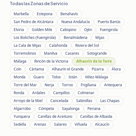
Todas las Zonas de Servicio
Marbella
Estepona
Benahavís
San Pedro de Alcántara
Nueva Andalucía
Puerto Banús
Elviria
Golden Mile
Cabopino
Ojén
Fuengirola
Los Boliches (Fuengirola)
Benalmádena
Mijas
La Cala de Mijas
Calahonda
Riviera del Sol
Torremolinos
Manilva
Casares
Sotogrande
Málaga
Rincón de la Victoria
Alhaurín de la Torre
Coín
Cártama
Alhaurín el Grande
Pizarra
Álora
Monda
Guaro
Tolox
Istán
Vélez-Málaga
Torre del Mar
Nerja
Torrox
Frigiliana
Antequera
Ronda
Ardales
Campillos
Colmenar
Arroyo de la Miel
Cancelada
Sabinillas
Las Chapas
Algarrobo
Cómpeta
Sayalonga
Periana
Yunquera
Canillas de Aceituno
Canillas de Albaida
Sedella
Arenas
Salares
Viñuela
Alcaucín