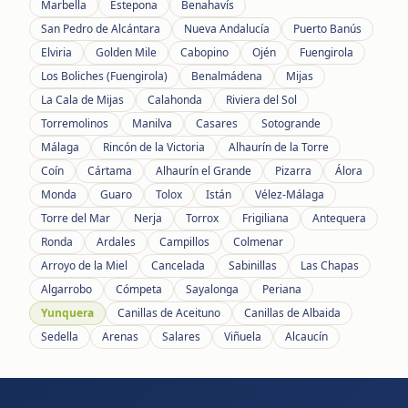
Marbella
Estepona
Benahavís
San Pedro de Alcántara
Nueva Andalucía
Puerto Banús
Elviria
Golden Mile
Cabopino
Ojén
Fuengirola
Los Boliches (Fuengirola)
Benalmádena
Mijas
La Cala de Mijas
Calahonda
Riviera del Sol
Torremolinos
Manilva
Casares
Sotogrande
Málaga
Rincón de la Victoria
Alhaurín de la Torre
Coín
Cártama
Alhaurín el Grande
Pizarra
Álora
Monda
Guaro
Tolox
Istán
Vélez-Málaga
Torre del Mar
Nerja
Torrox
Frigiliana
Antequera
Ronda
Ardales
Campillos
Colmenar
Arroyo de la Miel
Cancelada
Sabinillas
Las Chapas
Algarrobo
Cómpeta
Sayalonga
Periana
Yunquera
Canillas de Aceituno
Canillas de Albaida
Sedella
Arenas
Salares
Viñuela
Alcaucín