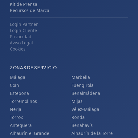
Kit de Prensa
Recursos de Marca
Login Partner
Login Cliente
Privacidad
Aviso Legal
Cookies
ZONAS DE SERVICIO
Málaga
Marbella
Coín
Fuengirola
Estepona
Benalmádena
Torremolinos
Mijas
Nerja
Vélez-Málaga
Torrox
Ronda
Antequera
Benahavís
Alhaurín el Grande
Alhaurín de la Torre