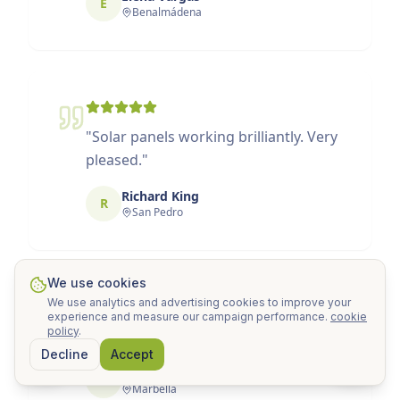
E
Benalmádena
"
Solar panels working brilliantly. Very
pleased.
"
Richard King
R
San Pedro
We use cookies
We use analytics and advertising cookies to improve your
experience and measure our campaign performance.
cookie
policy
.
"
Servicio 10. Atentos a cada detalle.
"
Decline
Accept
Natalia Peña
N
Marbella