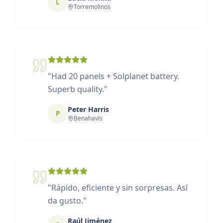
L
Torremolinos
"
Had 20 panels + Solplanet battery.
Superb quality.
"
Peter Harris
P
Benahavís
"
Rápido, eficiente y sin sorpresas. Así
da gusto.
"
Raúl Jiménez