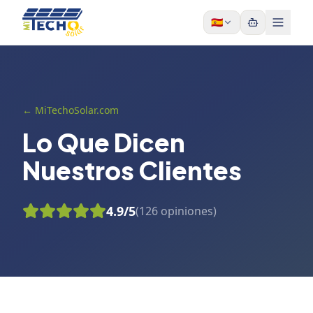
Skip to content
🇪🇸
← MiTechoSolar.com
Lo Que Dicen
Nuestros Clientes
4.9
/5
(
126
opiniones
)