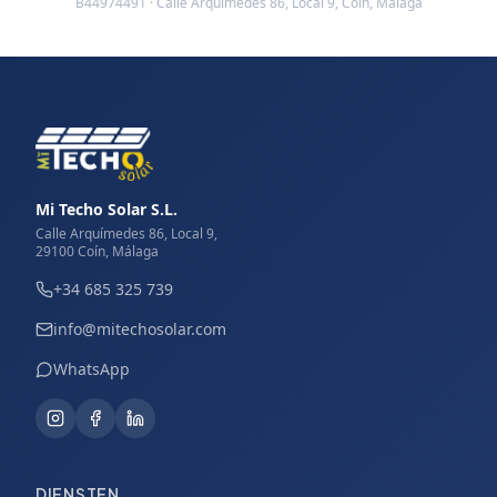
B44974491 · Calle Arquímedes 86, Local 9, Coín, Málaga
Mi Techo Solar S.L.
Calle Arquímedes 86, Local 9,
29100 Coín, Málaga
+34 685 325 739
info@mitechosolar.com
WhatsApp
DIENSTEN