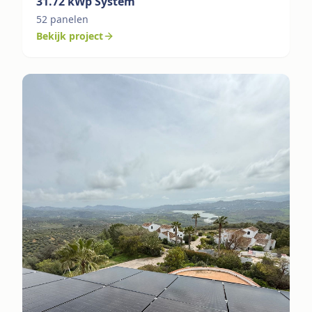
31.72
kWp System
52
panelen
Bekijk project