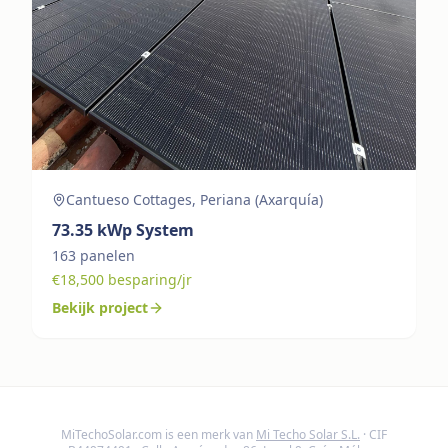
Cantueso Cottages, Periana (Axarquía)
73.35
kWp System
163
panelen
€
18,500
besparing/jr
Bekijk project
MiTechoSolar.com
is een merk van
Mi Techo Solar S.L.
· CIF