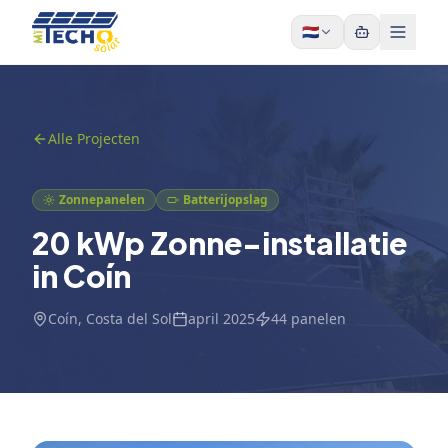
Skip to content
🇳🇱
Alle Projecten
Zonnepanelen
Batterijopslag
20 kWp Zonne-installatie
in Coín
Coín
, Costa del Sol
april 2025
44
panelen