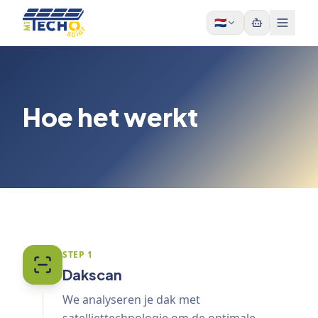
Skip to content
🇳🇱
Hoe het werkt
STEP
1
Dakscan
We analyseren je dak met