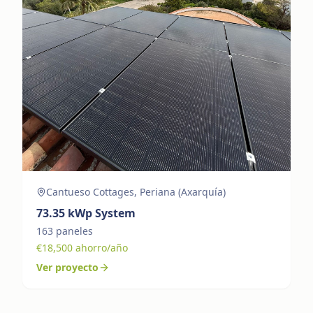
Cantueso Cottages, Periana (Axarquía)
73.35
kWp System
163
paneles
€
18,500
ahorro/año
Ver proyecto