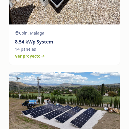
Coín, Málaga
8.54
kWp System
14
paneles
Ver proyecto