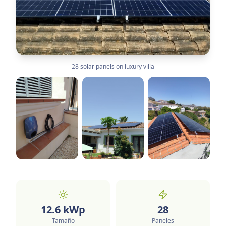
28 solar panels on luxury villa
12.6
kWp
28
Tamaño
Paneles