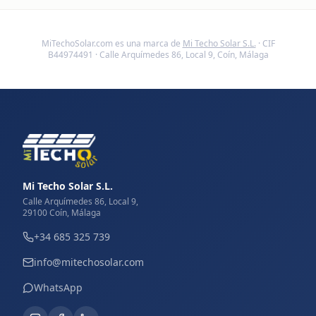
MiTechoSolar.com
es una marca de
Mi Techo Solar S.L.
· CIF
B44974491 · Calle Arquímedes 86, Local 9, Coín, Málaga
Mi Techo Solar S.L.
Calle Arquímedes 86, Local 9,
29100 Coín, Málaga
+34 685 325 739
info@mitechosolar.com
WhatsApp