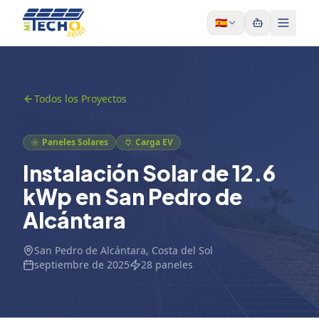
Skip to content
🇪🇸
Todos los Proyectos
Paneles Solares
Carga EV
Instalación Solar de 12.6
kWp en San Pedro de
Alcántara
San Pedro de Alcántara
, Costa del Sol
septiembre de 2025
28
paneles