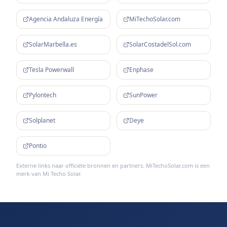
Agencia Andaluza Energía
MiTechoSolar.com
SolarMarbella.es
SolarCostadelSol.com
Tesla Powerwall
Enphase
Pylontech
SunPower
Solplanet
Deye
Pontio
Externe links naar officiële bronnen en partners. MiTechoSolar.com is een
merk van Mi Techo Solar.