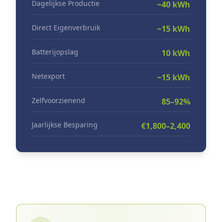
Dagelijkse Productie
~40 kWh
Direct Eigenverbruik
~15 kWh
Batterijopslag
10 kWh
Netexport
~15 kWh
Zelfvoorzienend
85–92%
Jaarlijkse Besparing
€1,800–2,400