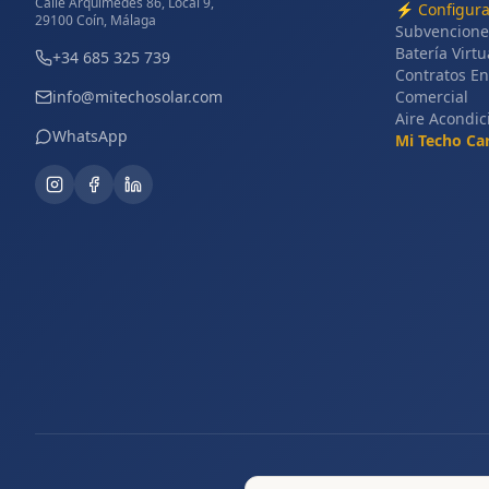
Calle Arquímedes 86, Local 9,
⚡
Configur
29100 Coín, Málaga
Subvencione
Batería Virtu
+34 685 325 739
Contratos En
info@mitechosolar.com
Comercial
Aire Acondi
WhatsApp
Mi Techo Ca