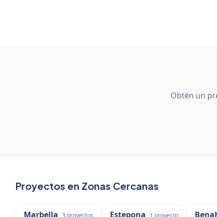
Obtén un pre
Proyectos en Zonas Cercanas
Marbella
Estepona
Bena
3
proyectos
1
proyecto