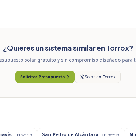
¿Quieres un sistema similar en Torrox?
supuesto solar gratuito y sin compromiso diseñado para t
Solicitar Presupuesto
Solar en Torrox
havís
San Pedro de Alcántara
Nu
1
proyecto
1
proyecto