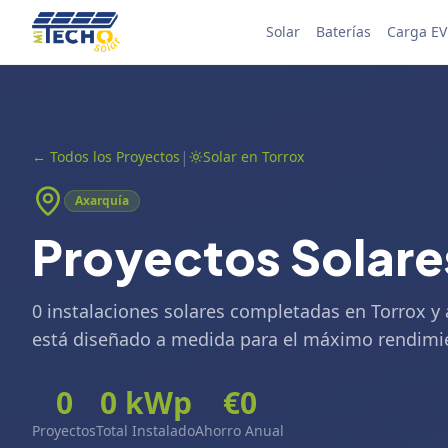
Skip to content
Solar
Baterías
Carga EV
|
←
Todos los Proyectos
Solar en Torrox
Axarquía
Proyectos Solare
0 instalaciones solares completadas en Torrox y
está diseñado a medida para el máximo rendimi
0
0
kWp
€
0
Proyectos
Total Instalado
Ahorro Anual