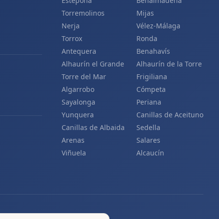
Estepona
Benalmádena
Torremolinos
Mijas
Nerja
Vélez-Málaga
Torrox
Ronda
Antequera
Benahavís
Alhaurín el Grande
Alhaurín de la Torre
Torre del Mar
Frigiliana
Algarrobo
Cómpeta
Sayalonga
Periana
Yunquera
Canillas de Aceituno
Canillas de Albaida
Sedella
Arenas
Salares
Viñuela
Alcaucín