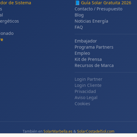
ador de Sistema
📘
Guía Solar Gratuita 2026
s
Contacto / Presupuesto
al
Blog
ergéticos
Noticias Energía
FAQ
cionado
re
Embajador
Programa Partners
Empleo
Kit de Prensa
Recursos de Marca
Login Partner
Login Cliente
Privacidad
Aviso Legal
Cookies
También en
SolarMarbella.es
&
SolarCostadelSol.com