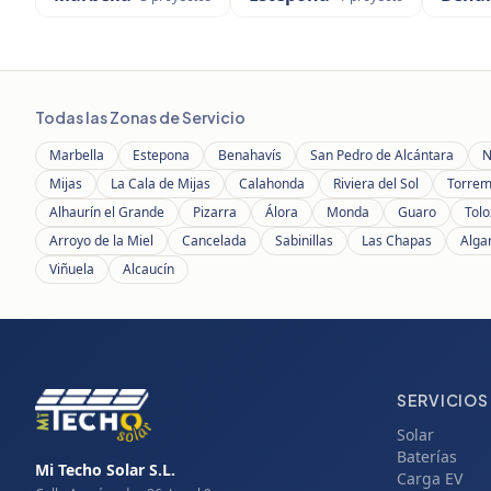
Todas las Zonas de Servicio
Marbella
Estepona
Benahavís
San Pedro de Alcántara
N
Mijas
La Cala de Mijas
Calahonda
Riviera del Sol
Torrem
Alhaurín el Grande
Pizarra
Álora
Monda
Guaro
Tolo
Arroyo de la Miel
Cancelada
Sabinillas
Las Chapas
Alga
Viñuela
Alcaucín
SERVICIOS
Solar
Baterías
Mi Techo Solar S.L.
Carga EV