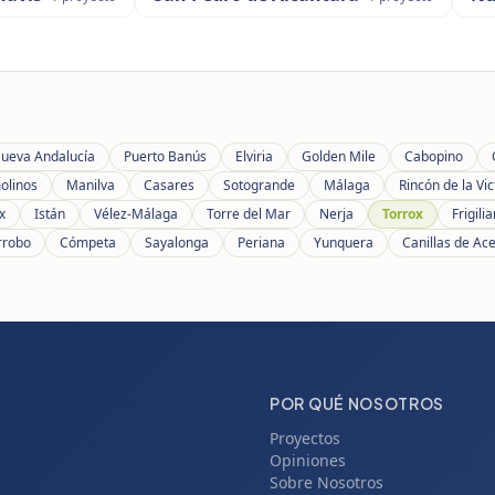
ueva Andalucía
Puerto Banús
Elviria
Golden Mile
Cabopino
olinos
Manilva
Casares
Sotogrande
Málaga
Rincón de la Vic
x
Istán
Vélez-Málaga
Torre del Mar
Nerja
Torrox
Frigili
rrobo
Cómpeta
Sayalonga
Periana
Yunquera
Canillas de Ac
POR QUÉ NOSOTROS
Proyectos
Opiniones
Sobre Nosotros