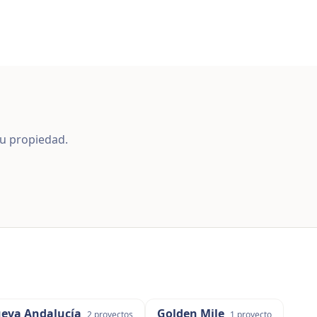
u propiedad.
eva Andalucía
Golden Mile
2
proyectos
1
proyecto