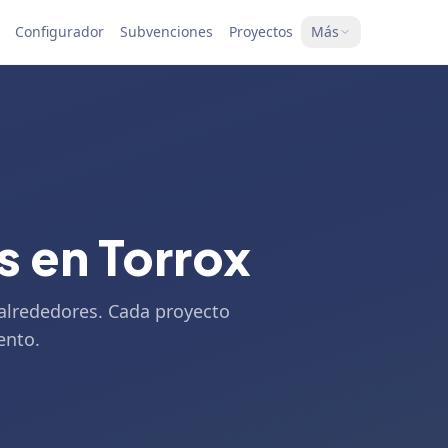
Configurador
Subvenciones
Proyectos
Más
s en Torrox
 alrededores. Cada proyecto
ento.