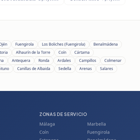
Ojén
Fuengirola
Los Boliches (Fuengirola)
Benalmádena
toria
Alhaurín de la Torre
Coín
Cártama
ana
Antequera
Ronda
Ardales
Campillos
Colmenar
eituno
Canillas de Albaida
Sedella
Arenas
Salares
ZONAS DE SERVICIO
Málaga
Marbella
Coín
Fuengirola