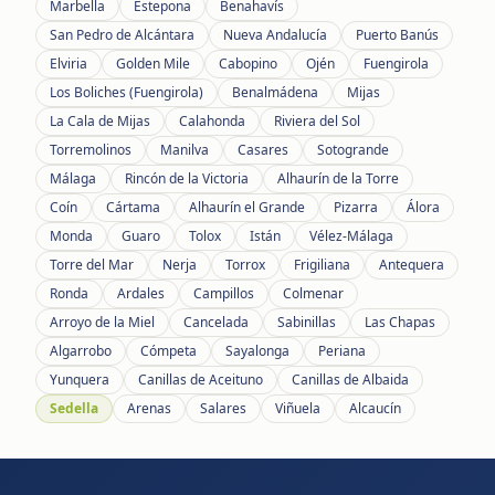
Marbella
Estepona
Benahavís
San Pedro de Alcántara
Nueva Andalucía
Puerto Banús
Elviria
Golden Mile
Cabopino
Ojén
Fuengirola
Los Boliches (Fuengirola)
Benalmádena
Mijas
La Cala de Mijas
Calahonda
Riviera del Sol
Torremolinos
Manilva
Casares
Sotogrande
Málaga
Rincón de la Victoria
Alhaurín de la Torre
Coín
Cártama
Alhaurín el Grande
Pizarra
Álora
Monda
Guaro
Tolox
Istán
Vélez-Málaga
Torre del Mar
Nerja
Torrox
Frigiliana
Antequera
Ronda
Ardales
Campillos
Colmenar
Arroyo de la Miel
Cancelada
Sabinillas
Las Chapas
Algarrobo
Cómpeta
Sayalonga
Periana
Yunquera
Canillas de Aceituno
Canillas de Albaida
Sedella
Arenas
Salares
Viñuela
Alcaucín