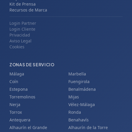
Kit de Prensa
Recursos de Marca
Login Partner
Login Cliente
Privacidad
Aviso Legal
Cookies
ZONAS DE SERVICIO
Málaga
Marbella
Coín
Fuengirola
Estepona
Benalmádena
Torremolinos
Mijas
Nerja
Vélez-Málaga
Torrox
Ronda
Antequera
Benahavís
Alhaurín el Grande
Alhaurín de la Torre