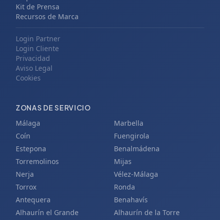
Kit de Prensa
Recursos de Marca
Login Partner
Login Cliente
Privacidad
Aviso Legal
Cookies
ZONAS DE SERVICIO
Málaga
Marbella
Coín
Fuengirola
Estepona
Benalmádena
Torremolinos
Mijas
Nerja
Vélez-Málaga
Torrox
Ronda
Antequera
Benahavís
Alhaurín el Grande
Alhaurín de la Torre