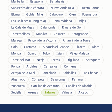
Marbella
Estepona
Benahavís
San Pedro de Alcántara
Nueva Andalucía
Puerto Banús
Elviria
Golden Mile
Cabopino
Ojén
Fuengirola
Los Boliches (Fuengirola)
Benalmádena
Mijas
La Cala de Mijas
Calahonda
Riviera del Sol
Torremolinos
Manilva
Casares
Sotogrande
Málaga
Rincón de la Victoria
Alhaurín de la Torre
Coín
Cártama
Alhaurín el Grande
Pizarra
Álora
Monda
Guaro
Tolox
Istán
Vélez-Málaga
Torre del Mar
Nerja
Torrox
Frigiliana
Antequera
Ronda
Ardales
Campillos
Colmenar
Arroyo de la Miel
Cancelada
Sabinillas
Las Chapas
Algarrobo
Cómpeta
Sayalonga
Periana
Yunquera
Canillas de Aceituno
Canillas de Albaida
Sedella
Arenas
Salares
Viñuela
Alcaucín