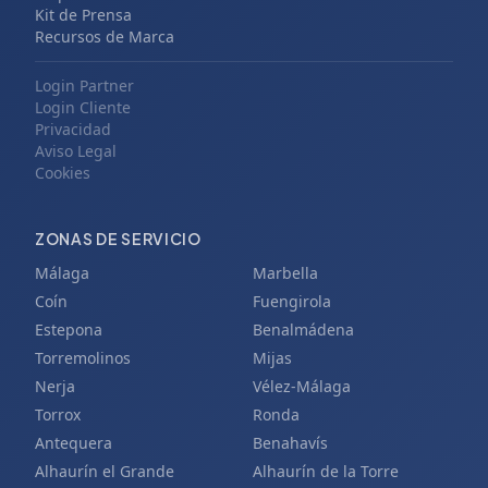
Kit de Prensa
Recursos de Marca
Login Partner
Login Cliente
Privacidad
Aviso Legal
Cookies
ZONAS DE SERVICIO
Málaga
Marbella
Coín
Fuengirola
Estepona
Benalmádena
Torremolinos
Mijas
Nerja
Vélez-Málaga
Torrox
Ronda
Antequera
Benahavís
Alhaurín el Grande
Alhaurín de la Torre