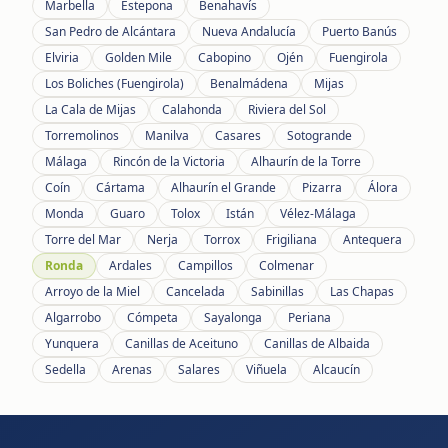
Marbella
Estepona
Benahavís
San Pedro de Alcántara
Nueva Andalucía
Puerto Banús
Elviria
Golden Mile
Cabopino
Ojén
Fuengirola
Los Boliches (Fuengirola)
Benalmádena
Mijas
La Cala de Mijas
Calahonda
Riviera del Sol
Torremolinos
Manilva
Casares
Sotogrande
Málaga
Rincón de la Victoria
Alhaurín de la Torre
Coín
Cártama
Alhaurín el Grande
Pizarra
Álora
Monda
Guaro
Tolox
Istán
Vélez-Málaga
Torre del Mar
Nerja
Torrox
Frigiliana
Antequera
Ronda
Ardales
Campillos
Colmenar
Arroyo de la Miel
Cancelada
Sabinillas
Las Chapas
Algarrobo
Cómpeta
Sayalonga
Periana
Yunquera
Canillas de Aceituno
Canillas de Albaida
Sedella
Arenas
Salares
Viñuela
Alcaucín