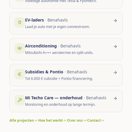
Volledige autonomie met Tesla & Pylontech.
EV-laders
·
Benahavís
Laad je auto met je eigen zonnestroom.
Airconditioning
·
Benahavís
Mitsubishi A+++ aerotermie en split-units.
Subsidies & Pontio
·
Benahavís
Tot 6.000 € subsidie + Pontio financiering.
Mi Techo Care — onderhoud
·
Benahavís
Monitoring en onderhoud op lange termijn.
Alle projecten
·
Hoe het werkt
·
Over ons
·
Contact