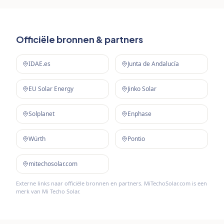
Officiële bronnen & partners
IDAE.es
Junta de Andalucía
EU Solar Energy
Jinko Solar
Solplanet
Enphase
Würth
Pontio
mitechosolar.com
Externe links naar officiële bronnen en partners. MiTechoSolar.com is een
merk van Mi Techo Solar.