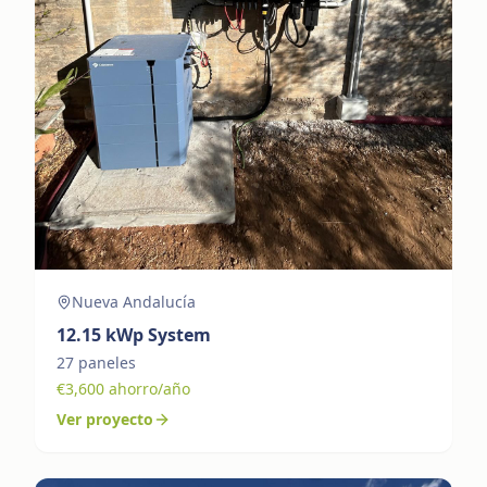
Nueva Andalucía
12.15
kWp System
27
paneles
€
3,600
ahorro/año
Ver proyecto