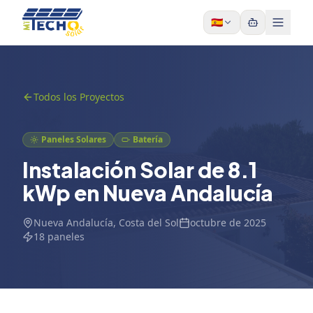
Skip to content
🇪🇸
Todos los Proyectos
Paneles Solares
Batería
Instalación Solar de 8.1
kWp en Nueva Andalucía
Nueva Andalucía
, Costa del Sol
octubre de 2025
18
paneles