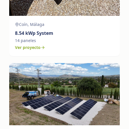
Coín, Málaga
8.54
kWp System
14
paneles
Ver proyecto