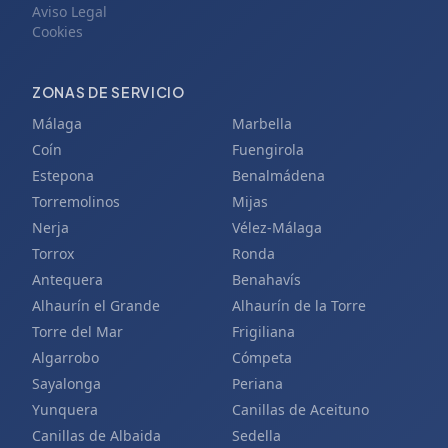
Aviso Legal
Cookies
ZONAS DE SERVICIO
Málaga
Marbella
Coín
Fuengirola
Estepona
Benalmádena
Torremolinos
Mijas
Nerja
Vélez-Málaga
Torrox
Ronda
Antequera
Benahavís
Alhaurín el Grande
Alhaurín de la Torre
Torre del Mar
Frigiliana
Algarrobo
Cómpeta
Sayalonga
Periana
Yunquera
Canillas de Aceituno
Canillas de Albaida
Sedella