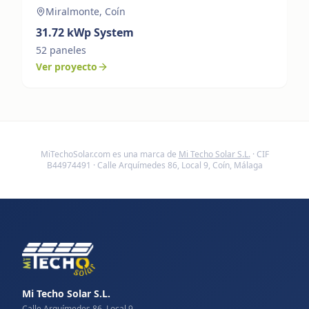
Miralmonte, Coín
31.72
kWp System
52
paneles
Ver proyecto
MiTechoSolar.com
es una marca de
Mi Techo Solar S.L.
· CIF
B44974491 · Calle Arquímedes 86, Local 9, Coín, Málaga
Mi Techo Solar S.L.
Calle Arquímedes 86, Local 9,