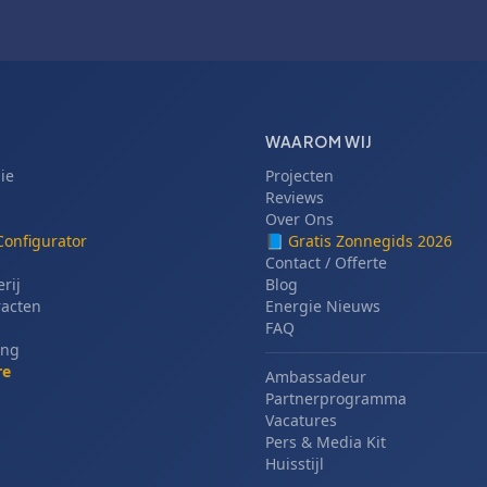
WAAROM WIJ
ie
Projecten
Reviews
Over Ons
Configurator
📘
Gratis Zonnegids 2026
Contact / Offerte
erij
Blog
racten
Energie Nieuws
FAQ
ing
re
Ambassadeur
Partnerprogramma
Vacatures
Pers & Media Kit
Huisstijl