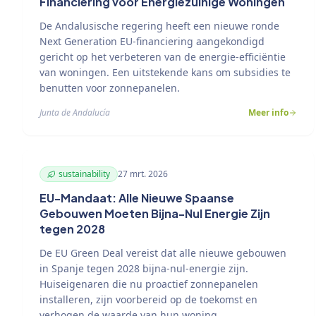
Financiering voor Energiezuinige Woningen
De Andalusische regering heeft een nieuwe ronde
Next Generation EU-financiering aangekondigd
gericht op het verbeteren van de energie-efficiëntie
van woningen. Een uitstekende kans om subsidies te
benutten voor zonnepanelen.
Junta de Andalucía
Meer info
sustainability
27 mrt. 2026
EU-Mandaat: Alle Nieuwe Spaanse
Gebouwen Moeten Bijna-Nul Energie Zijn
tegen 2028
De EU Green Deal vereist dat alle nieuwe gebouwen
in Spanje tegen 2028 bijna-nul-energie zijn.
Huiseigenaren die nu proactief zonnepanelen
installeren, zijn voorbereid op de toekomst en
verhogen de waarde van hun woning.