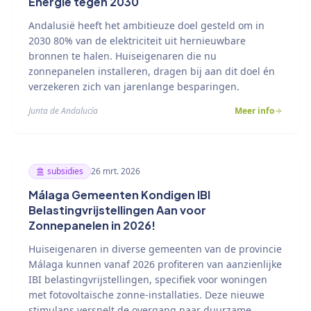
Energie tegen 2030
Andalusië heeft het ambitieuze doel gesteld om in
2030 80% van de elektriciteit uit hernieuwbare
bronnen te halen. Huiseigenaren die nu
zonnepanelen installeren, dragen bij aan dit doel én
verzekeren zich van jarenlange besparingen.
Junta de Andalucía
Meer info
subsidies
26 mrt. 2026
Málaga Gemeenten Kondigen IBI
Belastingvrijstellingen Aan voor
Zonnepanelen in 2026!
Huiseigenaren in diverse gemeenten van de provincie
Málaga kunnen vanaf 2026 profiteren van aanzienlijke
IBI belastingvrijstellingen, specifiek voor woningen
met fotovoltaïsche zonne-installaties. Deze nieuwe
stimulans versnelt de overgang naar duurzame