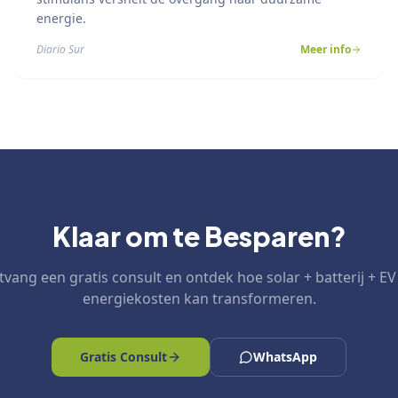
energie.
Diario Sur
Meer info
Klaar om te Besparen?
vang een gratis consult en ontdek hoe solar + batterij + E
energiekosten kan transformeren.
Gratis Consult
WhatsApp