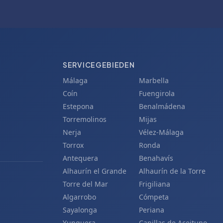
SERVICEGEBIEDEN
Málaga
Marbella
Coín
Fuengirola
Estepona
Benalmádena
Torremolinos
Mijas
Nerja
Vélez-Málaga
Torrox
Ronda
Antequera
Benahavís
Alhaurín el Grande
Alhaurín de la Torre
Torre del Mar
Frigiliana
Algarrobo
Cómpeta
Sayalonga
Periana
Yunquera
Canillas de Aceituno