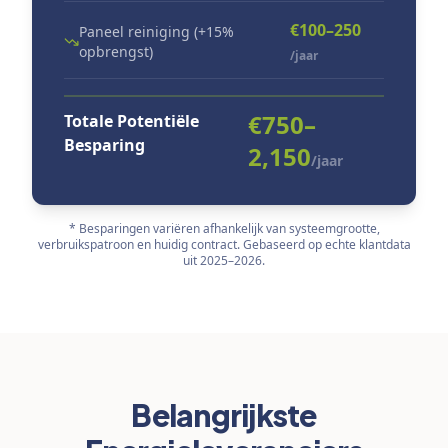
€100–250
Paneel reiniging (+15%
opbrengst)
/jaar
€750–
Totale Potentiële
Besparing
2,150
/jaar
* Besparingen variëren afhankelijk van systeemgrootte,
verbruikspatroon en huidig contract. Gebaseerd op echte klantdata
uit 2025–2026.
Belangrijkste