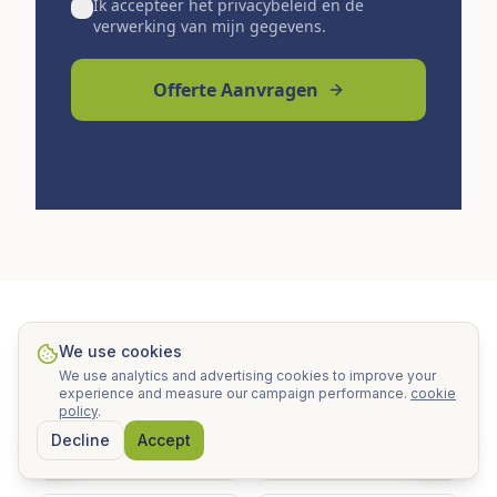
Ik accepteer het privacybeleid en de
verwerking van mijn gegevens.
Offerte Aanvragen
Officiële Bronnen & Partners
We use cookies
We use analytics and advertising cookies to improve your
experience and measure our campaign performance.
cookie
IDAE.es
Junta de Andalucía
policy
.
Decline
Accept
EU Solar Energy
UNEF