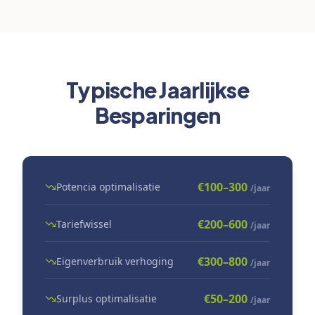
Typische Jaarlijkse
Besparingen
€100–300
Potencia optimalisatie
/jaar
€200–600
Tariefwissel
/jaar
€300–800
Eigenverbruik verhoging
/jaar
€50–200
Surplus optimalisatie
/jaar